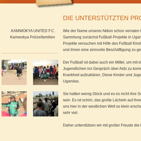
DIE UNTERSTÜTZTEN PR
KAMWOKYA UNITED F.C.
Wie der Name unserer Aktion schon verraten lä
Kamwokya Polizeifamilien
Sammlung zunächst Fußball-Projekte in Ugan
Projekte versuchen mit Hilfe des Fußball Kind
und ihnen eine sinnvolle Beschäftigung zu g
Der Fußball ist dabei auch ein Mittel, um mit
Jugendlichen ins Gespräch über Aids zu kom
Krankheit aufzuklären. Diese Kinder und Juge
Ugandas.
Sie hatten wenig Glück und es es nicht ihre 
sein. Es ist schön, das große Lächeln auf ih
uns hier in der westlichen Welt so klein ersc
sehr viel.
Daher unterstützen wir mit großer Freude die 